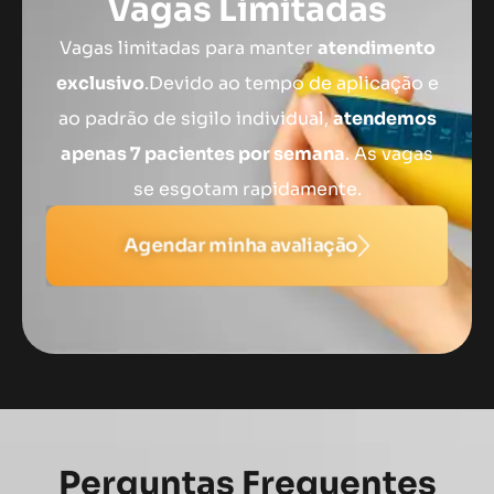
Vagas Limitadas
Vagas limitadas para manter
atendimento
exclusivo
.Devido ao tempo de aplicação e
ao padrão de sigilo individual,
atendemos
apenas 7 pacientes por semana
. As vagas
se esgotam rapidamente.
Agendar minha avaliação
Perguntas Frequentes